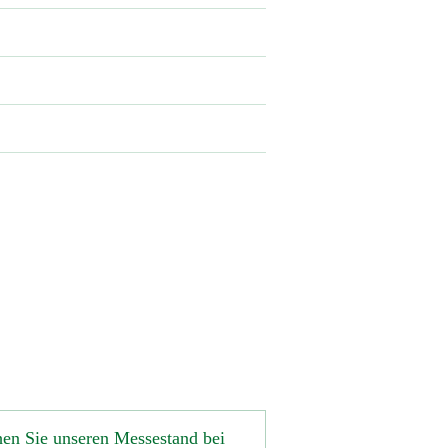
le unsere Dokumente abrufen
 Rhythmus
ktionen und Benutzerverwaltung mit Anlage
rzu bitte an die
Vertriebsunterstützung
ie
Vertriebsunterstützung
in Hamburg
n angeschlossene Portale
riebsunterstützung
in Hamburg
en Sie unseren Messestand bei