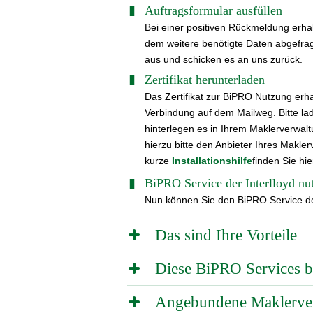
Auftragsformular ausfüllen
Bei einer positiven Rückmeldung erhalt
dem weitere benötigte Daten abgefragt
aus und schicken es an uns zurück.
Zertifikat herunterladen
Das Zertifikat zur BiPRO Nutzung erha
Verbindung auf dem Mailweg. Bitte la
hinterlegen es in Ihrem Maklerverwal
hierzu bitte den Anbieter Ihres Makl
kurze
Installationshilfe
finden Sie hie
BiPRO Service der Interlloyd nu
Nun können Sie den BiPRO Service der
Das sind Ihre Vorteile
Standardisierter und sc
Diese BiPRO Services bi
Sie erhalten schnell alle 
Norm 410
Angebundene Maklerve
Einfache Bedienung
Security Token Service
(