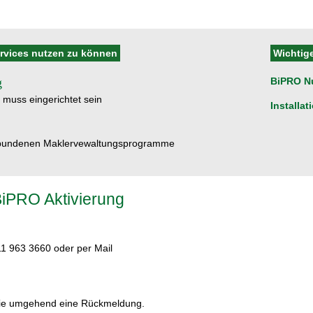
rvices nutzen zu können
Wichtig
g
BiPRO N
 muss eingerichtet sein
Installat
gebundenen Maklervewaltungsprogramme
BiPRO Aktivierung
11 963 3660 oder per Mail
 Sie umgehend eine Rückmeldung.