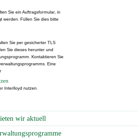
en Sie ein Auftragsformular, in
 werden. Füllen Sie dies bitte
lten Sie per gesicherter TLS
den Sie dieses herunter und
tungsprogramm. Kontaktieren Sie
erverwaltungsprogramms. Eine
r
tzen
 Interlloyd nutzen.
hneller Datenaustausch
eten wir aktuell
relevanten Daten zum Kunden
rwaltungsprogramme
Sicherer Zugang und Authentifizierung)